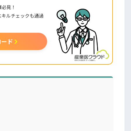
様必見！
スキルチェックも通過
。
ロード