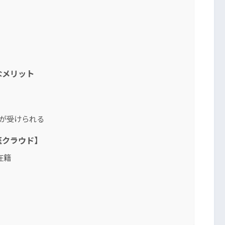
なメリット
スが受けられる
医クラウド】
在籍