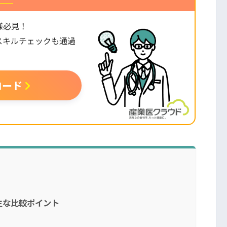
様必見！
スキルチェックも通過
。
ロード
主な比較ポイント