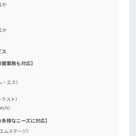
るか
るか
ビス
保健業務も対応】
ム・エス）
トラスト）
Tech）
の多様なニーズに対応】
社エムステージ）