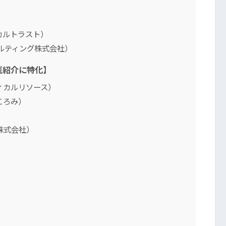
）
カルトラスト）
ルティング株式会社）
医紹介に特化】
ディカルリソース）
ころみ）
ト株式会社）
）