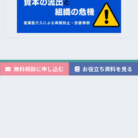
無料相談に申し込む
お役立ち資料を見る
産業医クラウド
は
株式会社Avenir
が運営しています。
株式会社Avenir
は
株式会社メンタルヘルステクノロジーズ
（東証グロース9218）の
100%子会社です。
運営会社情報
お問い合わせフォーム
産業医クラウドの導入事例と導入効果について
自治体・教職員支援実績
記事監修：
刀禰 真之介