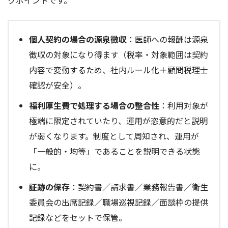
個人契約の場合の源泉徴収
：医師への報酬は源泉
徴収の対象になり得ます（税率・対象範囲は契約
内容で変動するため、社内ルール化＋顧問税理士
確認が安全）。
福利厚生費で処理する場合の整合性
：利用対象が
極端に限定されていたり、運用が恣意的だと説明
が弱くなります。制度として周知され、運用が
「一般的・均等」であることを説明できる状態
に。
証跡の保存
：契約書／請求書／業務報告書／衛生
委員会の出席記録／職場巡視記録／面談枠の提供
記録などをセットで保管。