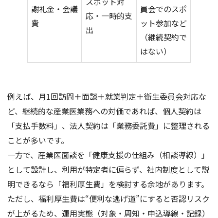
スポット対
謝礼金・会議
員会でのスポ
応・一時的支
費
ット参加など
出
（継続契約で
はない）
例えば、月1回訪問＋面談＋就業判定＋衛生委員会対応な
ど、継続的な産業医業務への対価であれば、個人契約は
「支払手数料」、法人契約は「業務委託費」に整理される
ことが多いです。
一方で、産業医面談を「健康支援の仕組み（相談導線）」
として設計し、利用が特定者に偏らず、社内制度として説
明できるなら「福利厚生費」を検討する余地があります。
ただし、福利厚生費は“便利な逃げ道”にすると否認リスク
が上がるため、運用実態（対象・周知・申込導線・記録）