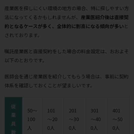
産業医を探しにくい環境の地方の場合、特に探しやすい方
法になってくるかもしれませんが、
産業医紹介後は直接契
約となるケースが多く、全体的に割高になる傾向が多い
と
されております。
嘱託産業医と直接契約をした場合の料金設定は、おおよそ
以下のとおりです。
医師会を通じ産業医を紹介してもらう場合は、事前に契約
体系を確認しておくことが望ましいです。
従
50～
101
201
301
401
業
100
～20
～30
～40
～50
員
人
0人
0人
0人
0人
数