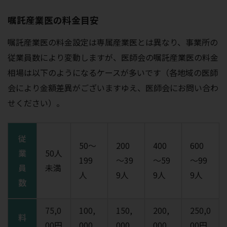
嘱託産業医の料金目安
嘱託産業医の料金設定は専属産業医とは異なり、事業所の
従業員数により変動しますが、医師会の嘱託産業医の料金
相場は以下のようになるケースが多いです（各地域の医師
会により金額差異がございますゆえ、医師会にお問い合わ
せください）。
従
50～
200
400
600
業
50人
199
～39
～59
～99
員
未満
人
9人
9人
9人
数
75,0
100,
150,
200,
250,0
料
00円
000
000
000
00円