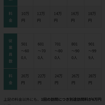
料
10万
12万
14万
16万
18万
金
円
円
円
円
円
従
501
601
701
801
901
業
～60
～70
～80
～90
～99
員
0人
0人
0人
0人
9人
数
料
20万
22万
24万
26万
28万
金
円
円
円
円
円
上記の料金以外にも、
1回の訪問につき別途訪問料が6万円