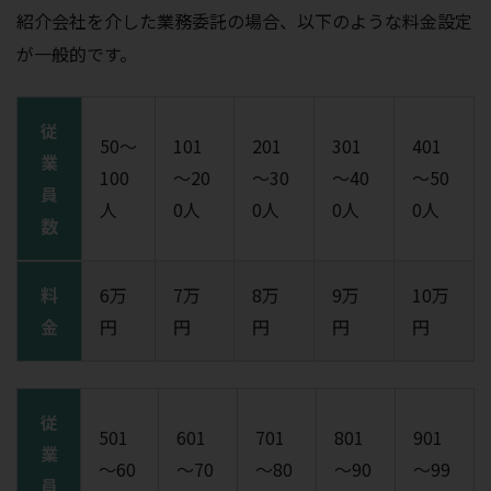
紹介会社を介した業務委託の場合、以下のような料金設定
が一般的です。
従
50～
101
201
301
401
業
100
～20
～30
～40
～50
員
人
0人
0人
0人
0人
数
料
6万
7万
8万
9万
10万
金
円
円
円
円
円
従
501
601
701
801
901
業
～60
～70
～80
～90
～99
員