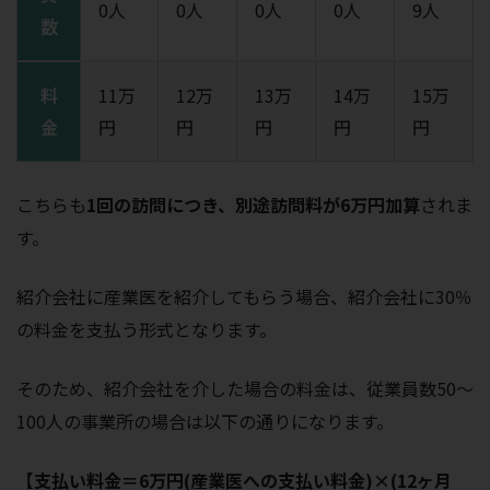
0人
0人
0人
0人
9人
数
料
11万
12万
13万
14万
15万
金
円
円
円
円
円
こちらも
1回の訪問につき、別途訪問料が6万円加算
されま
す。
紹介会社に産業医を紹介してもらう場合、紹介会社に30％
の料金を支払う形式となります。
そのため、紹介会社を介した場合の料金は、従業員数50～
100人の事業所の場合は以下の通りになります。
【支払い料金＝6万円(産業医への支払い料金)×(12ヶ月