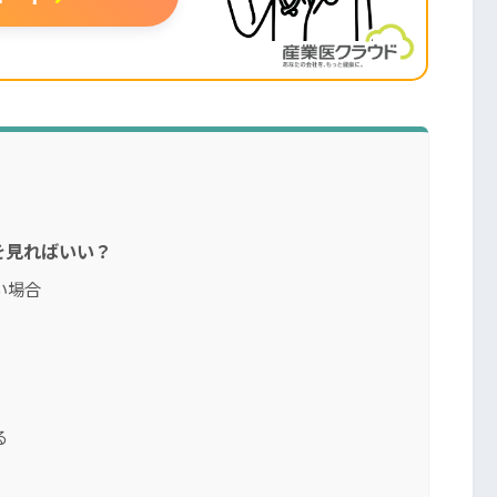
を見ればいい？
い場合
る