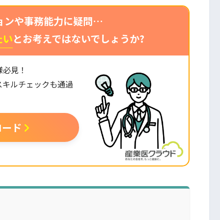
ョンや事務能力に疑問…
たい
とお考えではないでしょうか?
様必見！
スキルチェックも通過
。
ロード