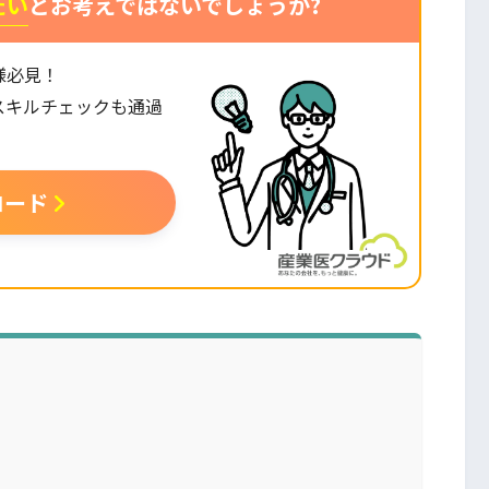
たい
とお考えではないでしょうか?
様必見！
スキルチェックも通過
。
ロード