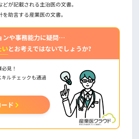
性などが記載される主治医の文書。
方針を助言する産業医の文書。
ョンや事務能力に疑問…
たい
とお考えではないでしょうか?
様必見！
スキルチェックも通過
。
ロード