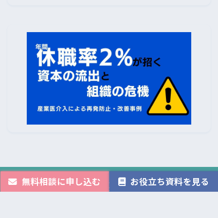
無料相談に申し込む
お役立ち資料を見る
産業医クラウド
は
株式会社Avenir
が運営しています。
株式会社Avenir
は
株式会社メンタルヘルステクノロジーズ
（東証グロース9218）の
100%子会社です。
運営会社情報
お問い合わせフォーム