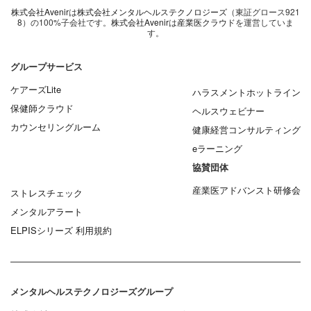
株式会社Avenir
は
株式会社メンタルヘルステクノロジーズ
（東証グロース921
8）の100%子会社です。
株式会社Avenir
は
産業医クラウド
を運営していま
す。
グループサービス
ケアーズLite
ハラスメントホットライン
保健師クラウド
ヘルスウェビナー
カウンセリングルーム
健康経営コンサルティング
eラーニング
協賛団体
産業医アドバンスト研修会
ストレスチェック
メンタルアラート
ELPISシリーズ 利用規約
メンタルヘルステクノロジーズグループ