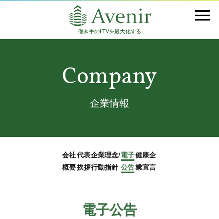
働き手のLTVを最大化する
Company
企業情報
会社
代表
企業理念/
電子
健康企
概要
挨拶
行動指針
公告
業宣言
電子公告