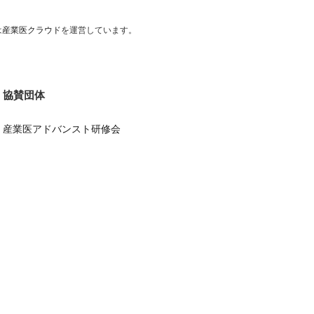
は
産業医クラウド
を運営しています。
協賛団体
産業医アドバンスト研修会