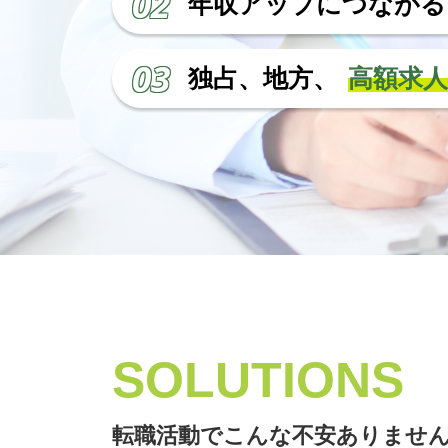
02
年収アップにつながる
03
独占、地方、
高額求
SOLUTIONS
転職活動でこんな不安ありませ