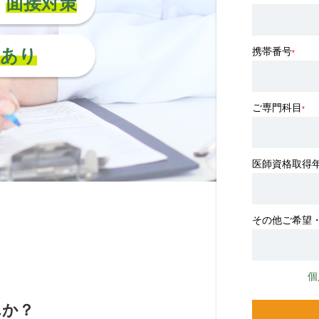
面接対策
人あり
携帯番号
*
ご専門科目
*
医師資格取得
その他ご希望
個
んか？