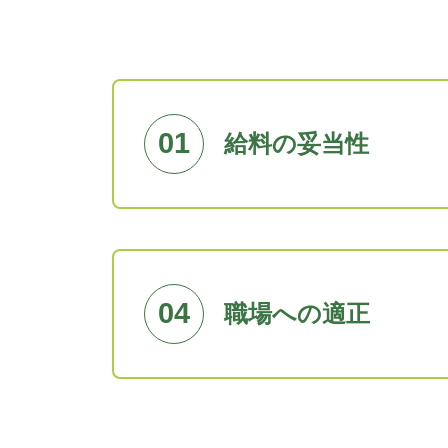
01
給料の妥当性
04
職場への適正