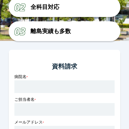
02
全科目対応
03
離島実績も多数
資料請求
病院名
*
ご担当者名
*
メールアドレス
*